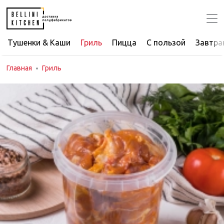
Тушенки & Каши
Гриль
Пицца
С пользой
Завтра
Главная
Гриль