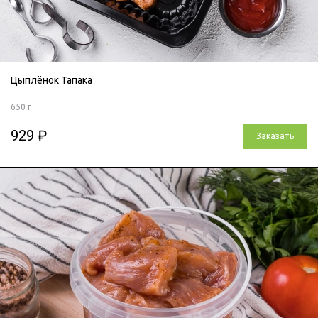
Цыплёнок Тапака
650 г
929 ₽
Заказать