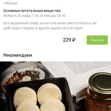
198 Ккал
Основные питательные вещества:
белки 9.29,
жиры 7.39,
углеводы 30.45
Это акционный товар, на него не начисляются бонусы, не
действуют скидки, в других акциях не участвует.
229 ₽
Заказать
Рекомендуем