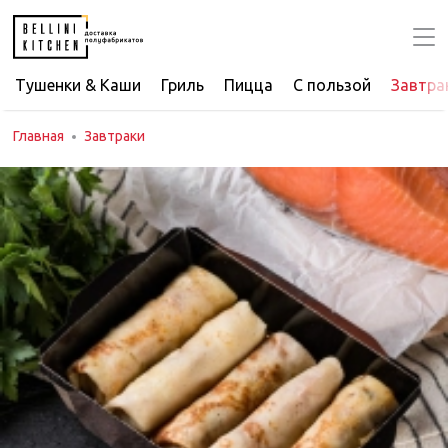
Тушенки & Каши
Гриль
Пицца
С пользой
Завтра
Главная
Завтраки