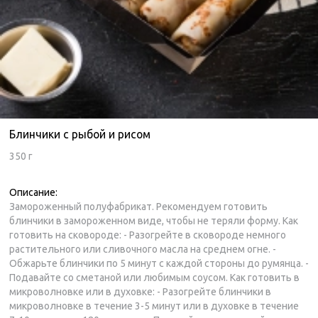
Блинчики с рыбой и рисом
350 г
Описание:
Замороженный полуфабрикат. Рекомендуем готовить
блинчики в замороженном виде, чтобы не теряли форму. Как
готовить на сковороде: - Разогрейте в сковороде немного
растительного или сливочного масла на среднем огне. -
Обжарьте блинчики по 5 минут с каждой стороны до румянца. -
Подавайте со сметаной или любимым соусом. Как готовить в
микроволновке или в духовке: - Разогрейте блинчики в
микроволновке в течение 3-5 минут или в духовке в течение