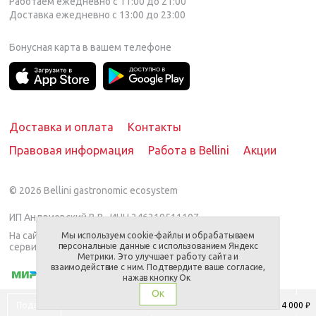
Работаем ежедневно с 11:00 до 21:00
Доставка ежедневно с 13:00 до 23:00
Бонусная карта в вашем телефоне
Доставка и оплата
Контакты
Правовая информация
Работа в Bellini
Акции
© 2026
Bellini gastronomic ecosystem
ИП Андриевский В.В., ИНН 246319511107
На сайте представлен предлагаемый вариант
Мы используем cookie-файлы и обрабатываем
сервировки/блюда.
персональные данные с использованием Яндекс
Метрики. Это улучшает работу сайта и
взаимодействие с ним. Подтвердите ваше согласие,
нажав кнопку Ок
Ок
Подарки
3 000 ₽
4 000 ₽