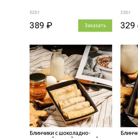
320 г
350 г
389 ₽
329
Заказать
Блинчики с шоколадно-
Блинчи