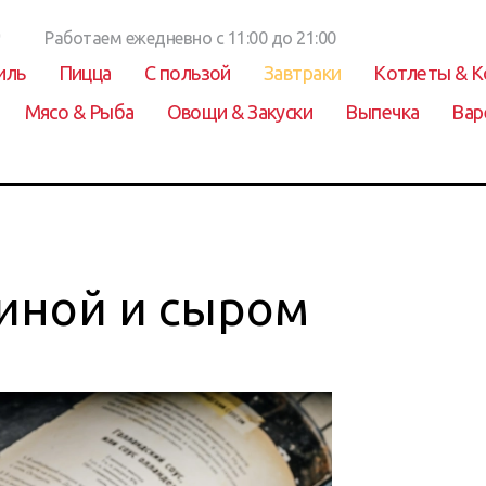
0
Работаем ежедневно с 11:00 до 21:00
иль
Пицца
С пользой
Завтраки
Котлеты & К
Мясо & Рыба
Овощи & Закуски
Выпечка
Вар
чиной и сыром