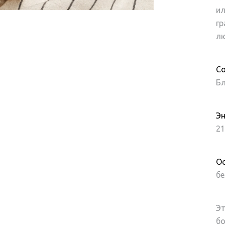
ил
гр
лю
Со
Бл
Эн
21
Ос
бе
Эт
бо