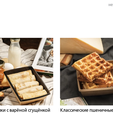
не
ки с варёной сгущёнкой
Классические пшеничны