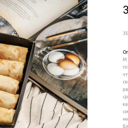
35
Оп
М
го
чт
ск
ра
ср
ка
см
ми
бл