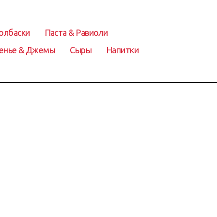
олбаски
Паста & Равиоли
енье & Джемы
Сыры
Напитки