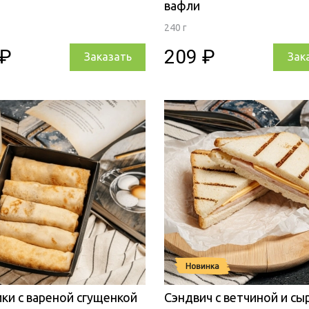
вафли
240 г
 ₽
209 ₽
Заказать
Зак
ки с вареной сгущенкой
Сэндвич с ветчиной и с