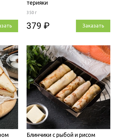
терияки
350 г
379 ₽
азать
Заказать
ыром
Блинчики с рыбой и рисом