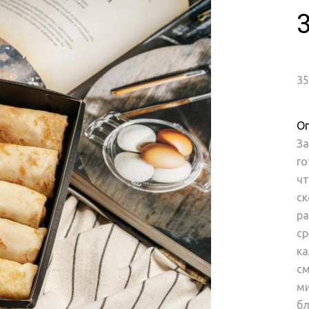
35
Оп
З
го
чт
ск
ра
ср
ка
см
ми
бл