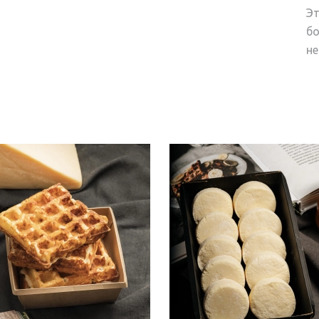
Эт
бо
не