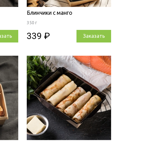
Блинчики с манго
350 г
339 ₽
азать
Заказать