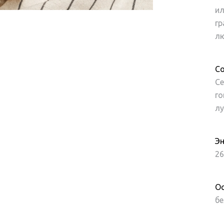
ил
гр
лю
Со
Се
го
лу
Эн
26
Ос
бе