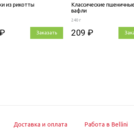
ки из рикотты
Классические пшеничны
вафли
240 г
 ₽
209 ₽
Заказать
Зак
Доставка и оплата
Работа в Bellini