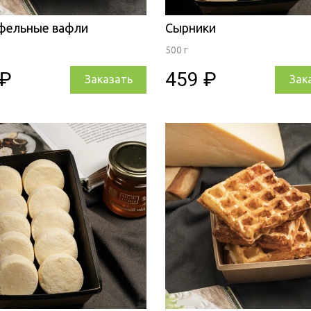
фельные вафли
Сырники
500 г
 ₽
459 ₽
Заказать
Зак