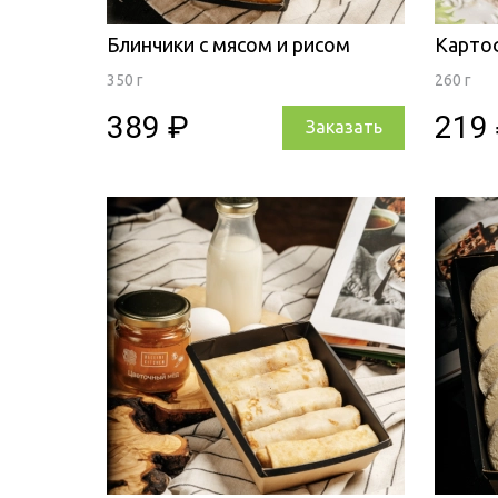
Блинчики с мясом и рисом
Карто
350 г
260 г
389 ₽
219
Заказать