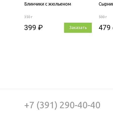
Блинчики с жюльеном
Сырни
350 г
500 г
399 ₽
479
Заказать
+7 (391) 290-40-40