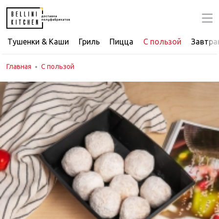
Тушенки & Каши
Гриль
Пицца
С пользой
Завтра
Главная
С пользой