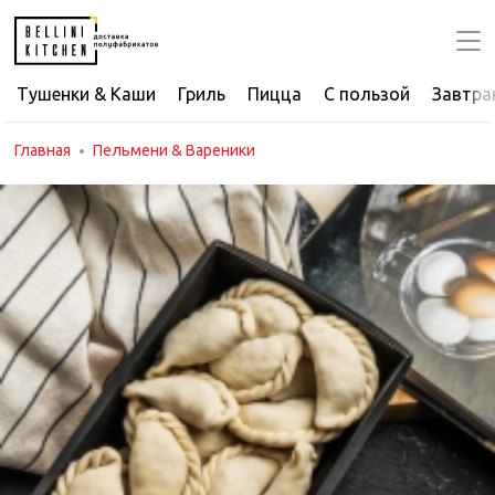
Тушенки & Каши
Гриль
Пицца
С пользой
Завтра
Главная
Пельмени & Вареники