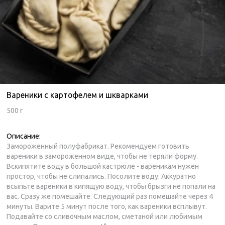
Вареники с картофелем и шкварками
500 г
Описание:
Замороженный полуфабрикат. Рекомендуем готовить
вареники в замороженном виде, чтобы не теряли форму.
Вскипятите воду в большой кастрюле - вареникам нужен
простор, чтобы не слипались. Посолите воду. Аккуратно
всыпьте вареники в кипящую воду, чтобы брызги не попали на
вас. Сразу же помешайте. Следующий раз помешайте через 4
минуты. Варите 5 минут после того, как вареники всплывут.
Подавайте со сливочным маслом, сметаной или любимым