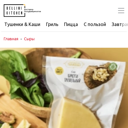
Тушенки & Каши
Гриль
Пицца
С пользой
Завтра
Главная
Сыры