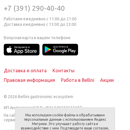
+7 (391) 290-40-40
Работаем ежедневно с 11:00 до 21:00
Доставка ежедневно с 13:00 до 23:00
Бонусная карта в вашем телефоне
Доставка и оплата
Контакты
Правовая информация
Работа в Bellini
Акции
© 2026
Bellini gastronomic ecosystem
ИП Андриевский В.В., ИНН 246319511107
На сайте представлен предлагаемый вариант
Мы используем cookie-файлы и обрабатываем
сервировки/блюда.
персональные данные с использованием Яндекс
Метрики. Это улучшает работу сайта и
взаимодействие с ним. Подтвердите ваше согласие,