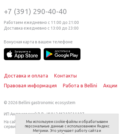
+7 (391) 290-40-40
Работаем ежедневно с 11:00 до 21:00
Доставка ежедневно с 13:00 до 23:00
Бонусная карта в вашем телефоне
Доставка и оплата
Контакты
Правовая информация
Работа в Bellini
Акции
© 2026
Bellini gastronomic ecosystem
ИП Андриевский В.В., ИНН 246319511107
На сайте представлен предлагаемый вариант
Мы используем cookie-файлы и обрабатываем
сервировки/блюда.
персональные данные с использованием Яндекс
Метрики. Это улучшает работу сайта и