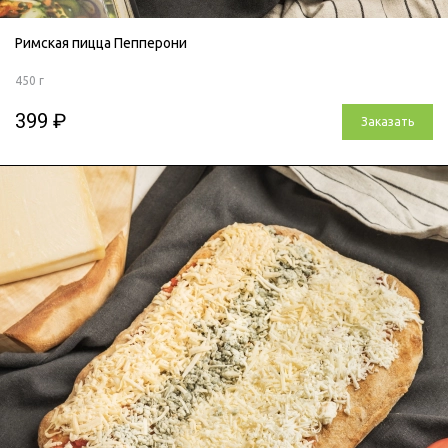
Римская пицца Пепперони
450 г
399 ₽
Заказать