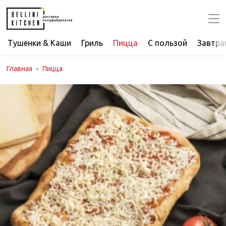
Тушенки & Каши
Гриль
Пицца
С пользой
Завтра
Главная
Пицца